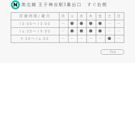
南北線 王子神谷駅3番出口 すぐ右側
診療時間/曜日
月
火
水
木
金
土
日
10:00～13:00
―
●
●
●
●
―
―
14:30～19:00
―
●
●
●
●
―
―
9:30～14:00
―
―
―
―
―
●
―