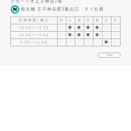
グローリオ王子神谷1階
南北線 王子神谷駅3番出口 すぐ右側
診療時間/曜日
月
火
水
木
金
土
日
10:00～13:00
―
●
●
●
●
―
―
14:30～19:00
―
●
●
●
●
―
―
9:30～14:00
―
―
―
―
―
●
―